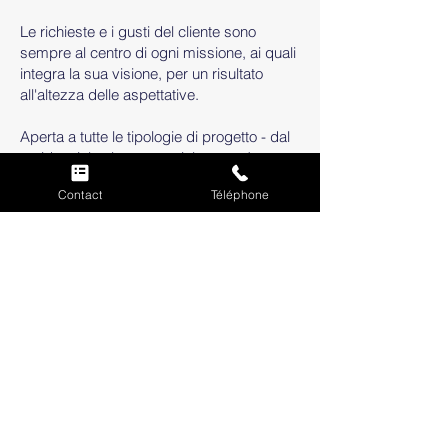
Le richieste e i gusti del cliente sono
sempre al centro di ogni missione, ai quali
integra la sua visione, per un risultato
all'altezza delle aspettative.
Aperta a tutte le tipologie di progetto - dal
residenziale al commerciale - saprà
aiutarvi e guidarvi nella realizzazione dei
Contact
Téléphone
vostri lavori, in presenza e a distanza.